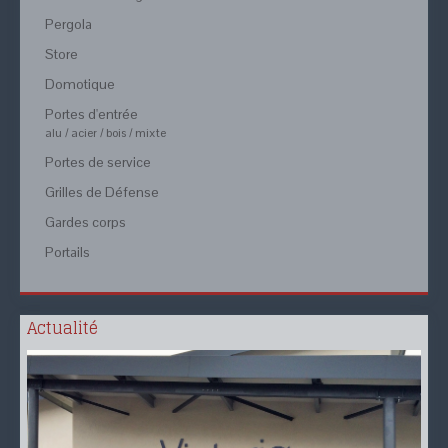
PVC Couleur
PVC
Pergola
Basculante
Bois
Persienne
Sectionnelle
Store
Bois
Battante
Domotique
Portes d'entrée
alu / acier / bois / mixte
Portes de service
Grilles de Défense
Gardes corps
Portails
Actualité